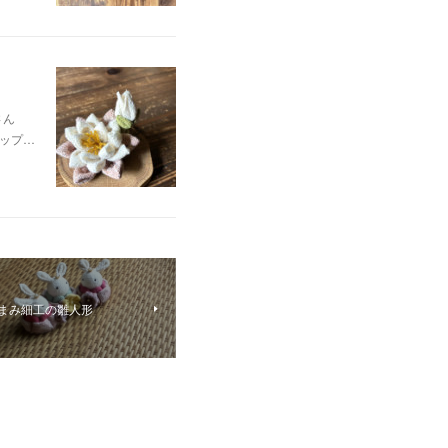
oさん
ップ…
作るつまみ細工の雛人形