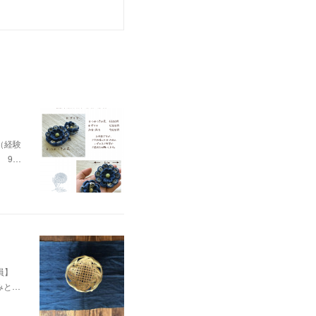
（経験
9…
定員】
みと…