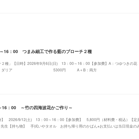
：00～16：00 つまみ細工で作る藍のブローチ２種
種」【日時】2026年9月6日(日) 13：00～16：00【参加費】A：つゆつきの花
0円 B：ダリア 5300円 A＋B：両方 
：00～16：00 ～竹の四海波花かご作り～
2026/9/12(土) 13：00～16：00【参加費】 5,800円（材料費・税込）【
a 先生【持ち物】 手拭いやタオル お持ち帰り用のかばん※お支払いは当日現金の