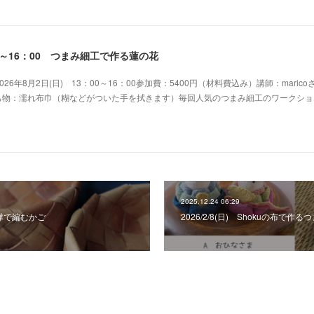
：00～16：00 つまみ細工で作る蓮の花
6年8月2日(日) 13：00～16：00参加費：5400円（材料費込み）講師：maric
持ち物：濡れ布巾（糊などがついた手を拭きます）毎回人気のつまみ細工のワークショ
2025.12.24 06:29
白樺で編むかご
2026/2/8(日) Shokuの布で