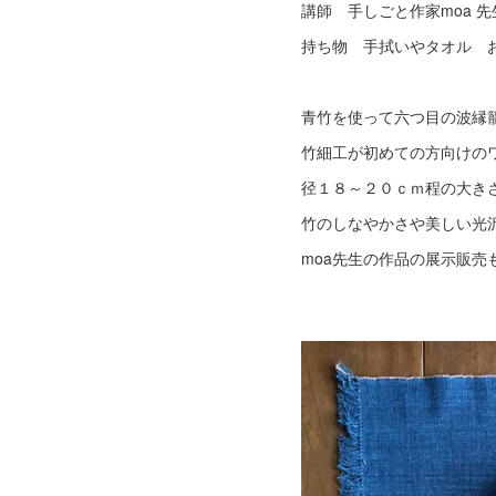
講師 手しごと作家moa 先
持ち物 手拭いやタオル 
青竹を使って六つ目の波縁
竹細工が初めての方向けの
径１８～２０ｃｍ程の大き
竹のしなやかさや美しい光
moa先生の作品の展示販売