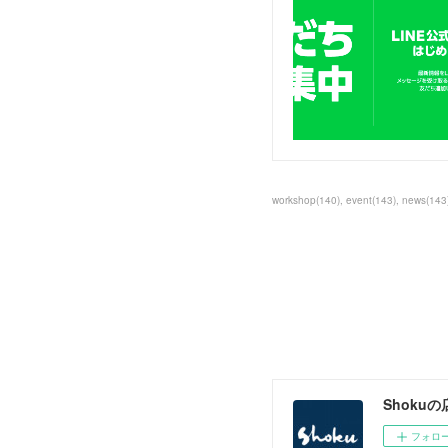
workshop
(
140
)
event
(
143
)
news
(
143
Shokuの
フォロ