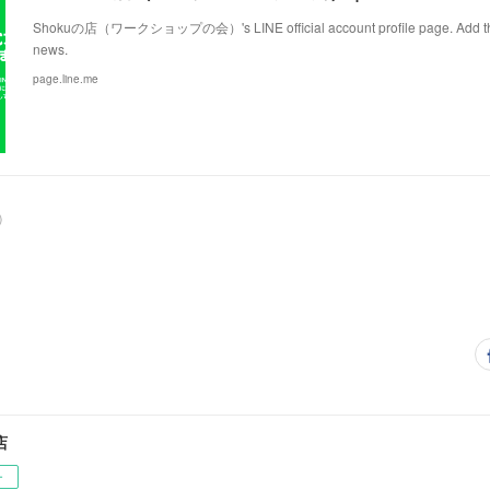
Shokuの店（ワークショップの会）'s LINE official account profile page. Add them a
news.
page.line.me
)
店
ー