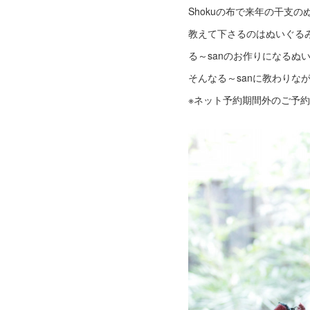
Shokuの布で来年の干支
教えて下さるのはぬいぐるみ
る～sanのお作りになる
そんなる～sanに教わりな
※ネット予約期間外のご予約はお