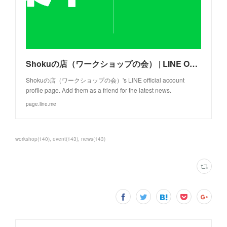
Shokuの店（ワークショップの会） | LINE Official Account
Shokuの店（ワークショップの会）'s LINE official account
profile page. Add them as a friend for the latest news.
page.line.me
workshop
(
140
)
event
(
143
)
news
(
143
)