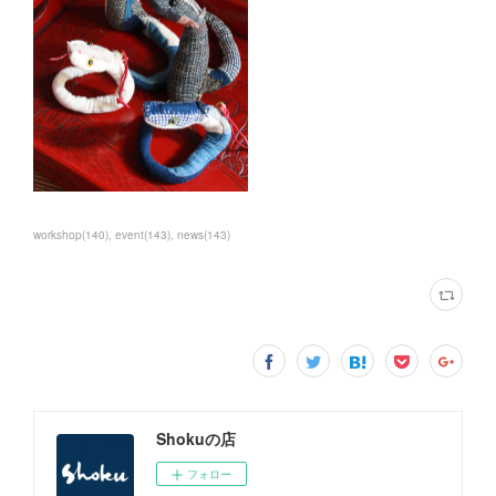
workshop
(
140
)
event
(
143
)
news
(
143
)
Shokuの店
フォロー