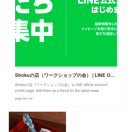
Shokuの店（ワークショップの会） | LINE Official Account
Shokuの店（ワークショップの会）'s LINE official account
profile page. Add them as a friend for the latest news.
page.line.me