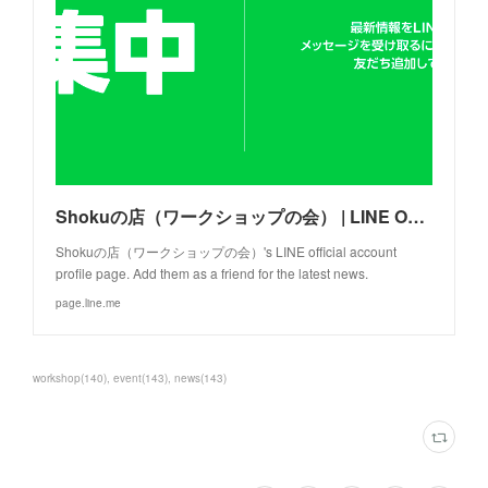
Shokuの店（ワークショップの会） | LINE Official Account
Shokuの店（ワークショップの会）'s LINE official account
profile page. Add them as a friend for the latest news.
page.line.me
workshop
(
140
)
event
(
143
)
news
(
143
)