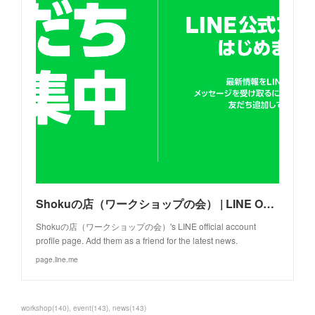
Shokuの店（ワークショップの会） | LINE Official Account
Shokuの店（ワークショップの会）'s LINE official account
profile page. Add them as a friend for the latest news.
page.line.me
workshop
(
140
)
event
(
143
)
news
(
143
)