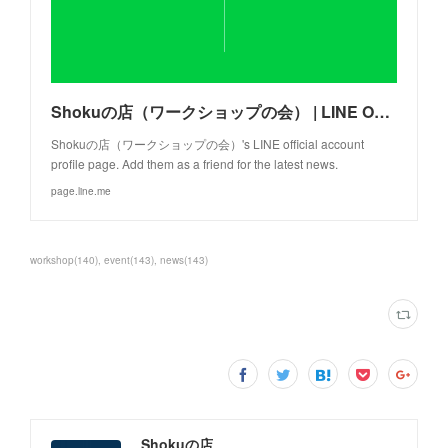
Shokuの店（ワークショップの会） | LINE Official Account
Shokuの店（ワークショップの会）'s LINE official account
profile page. Add them as a friend for the latest news.
page.line.me
workshop
(
140
)
event
(
143
)
news
(
143
)
Shokuの店