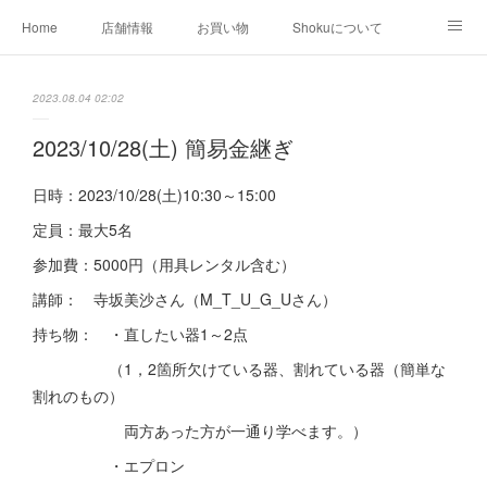
Home
店舗情報
お買い物
Shokuについて
店外イベント
お知らせ
クリエイター作品
2023.08.04 02:02
店内イベント
2023/10/28(土) 簡易金継ぎ
日時：2023/10/28(土)10:30～15:00
定員：最大5名
参加費：5000円（用具レンタル含む）
講師： 寺坂美沙さん（M_T_U_G_Uさん）
持ち物： ・直したい器1～2点
（1，2箇所欠けている器、割れている器（簡単な
割れのもの）
両方あった方が一通り学べます。）
・エプロン