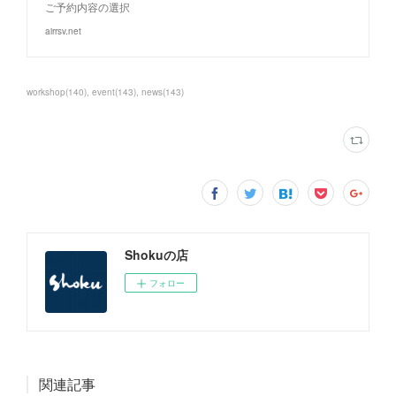
ご予約内容の選択
airrsv.net
workshop
(
140
)
event
(
143
)
news
(
143
)
Shokuの店
フォロー
関連記事