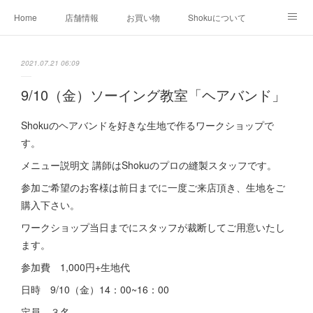
Home
店舗情報
お買い物
Shokuについて
店外イベント
お知らせ
クリエイター作品
2021.07.21 06:09
店内イベント
9/10（金）ソーイング教室「ヘアバンド」
Shokuのヘアバンドを好きな生地で作るワークショップで
す。
メニュー説明文 講師はShokuのプロの縫製スタッフです。
参加ご希望のお客様は前日までに一度ご来店頂き、生地をご
購入下さい。
ワークショップ当日までにスタッフが裁断してご用意いたし
ます。
参加費 1,000円+生地代
日時 9/10（金）14：00~16：00
定員 ３名