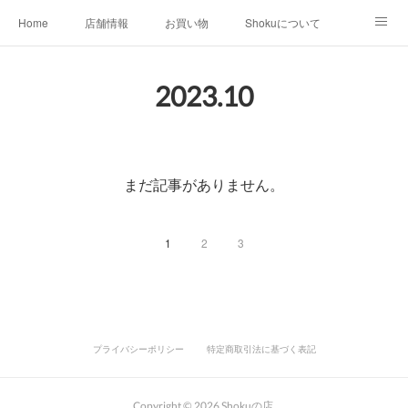
Home
店舗情報
お買い物
Shokuについて
店外イベント
お知らせ
クリエイター作品
2023
.
10
店内イベント
まだ記事がありません。
1
2
3
プライバシーポリシー
特定商取引法に基づく表記
Copyright ©
2026
Shokuの店
.