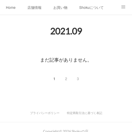
Home
店舗情報
お買い物
Shokuについて
店外イベント
お知らせ
クリエイター作品
2021
.
09
店内イベント
まだ記事がありません。
1
2
3
プライバシーポリシー
特定商取引法に基づく表記
Copyright ©
2026
Shokuの店
.