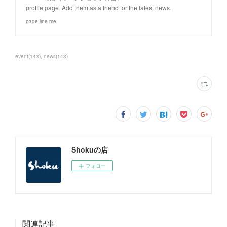
profile page. Add them as a friend for the latest news.
page.line.me
event
(
143
)
news
(
143
)
Shokuの店
フォロー
関連記事