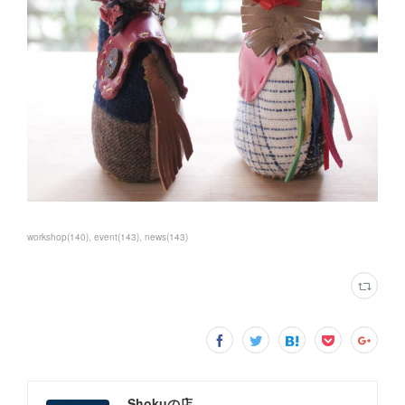
workshop
(
140
)
event
(
143
)
news
(
143
)
Shokuの店