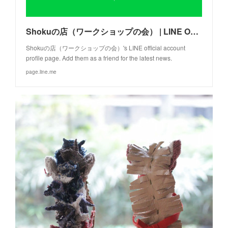
Shokuの店（ワークショップの会） | LINE Official Account
Shokuの店（ワークショップの会）'s LINE official account
profile page. Add them as a friend for the latest news.
page.line.me