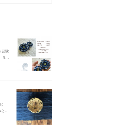
（経験
9…
定員】
みと…