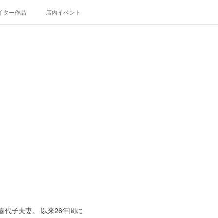
イター作品
店内イベント
代子夫妻。 以来26年間に