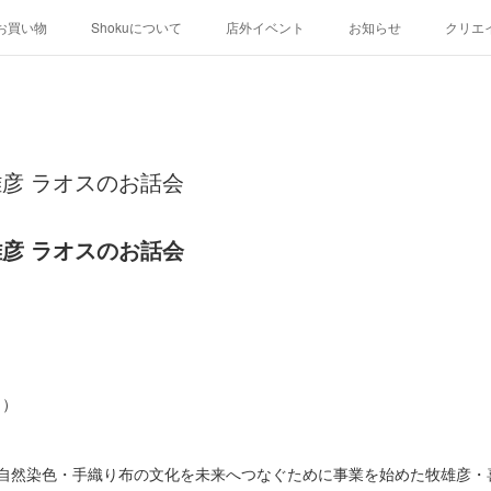
お買い物
Shokuについて
店外イベント
お知らせ
クリエ
牧 雄彦 ラオスのお話会
牧 雄彦 ラオスのお話会
き）
・自然染色・手織り布の文化を未来へつなぐために事業を始めた牧雄彦・喜