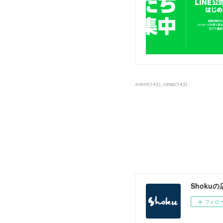
event
(
143
)
news
(
143
)
Shokuの
フォロ