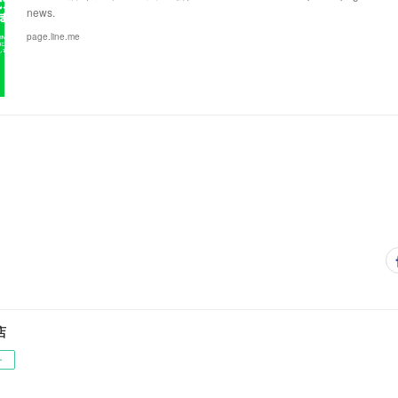
news.
page.line.me
店
ー