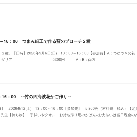
：00～16：00 つまみ細工で作る藍のブローチ２種
種」【日時】2026年9月6日(日) 13：00～16：00【参加費】A：つゆつきの花
0円 B：ダリア 5300円 A＋B：両方 
：00～16：00 ～竹の四海波花かご作り～
2026/9/12(土) 13：00～16：00【参加費】 5,800円（材料費・税込）【
a 先生【持ち物】 手拭いやタオル お持ち帰り用のかばん※お支払いは当日現金の