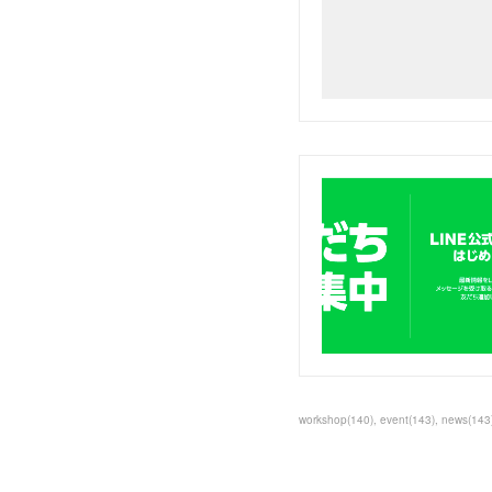
workshop
(
140
)
event
(
143
)
news
(
143