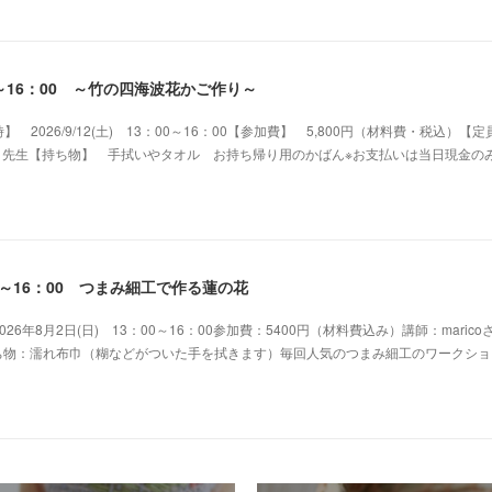
：00～16：00 ～竹の四海波花かご作り～
2026/9/12(土) 13：00～16：00【参加費】 5,800円（材料費・税込）【
a 先生【持ち物】 手拭いやタオル お持ち帰り用のかばん※お支払いは当日現金の
：00～16：00 つまみ細工で作る蓮の花
6年8月2日(日) 13：00～16：00参加費：5400円（材料費込み）講師：maric
持ち物：濡れ布巾（糊などがついた手を拭きます）毎回人気のつまみ細工のワークショ