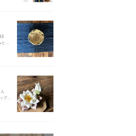
定員】
みと…
oさん
ップ…