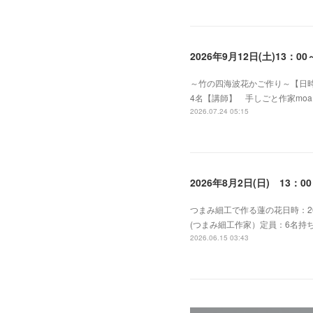
2026年9月12日(土)13
～竹の四海波花かご作り～【日時】 
4名【講師】 手しごと作家mo
2026.07.24 05:15
2026年8月2日(日) 13
つまみ細工で作る蓮の花日時：202
(つまみ細工作家）定員：6名
2026.06.15 03:43