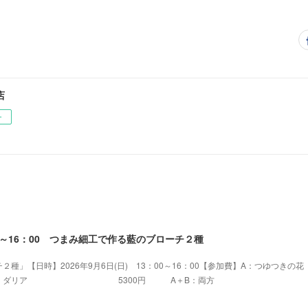
店
ー
：00～16：00 つまみ細工で作る藍のブローチ２種
種」【日時】2026年9月6日(日) 13：00～16：00【参加費】A：つゆつきの花
0円 B：ダリア 5300円 A＋B：両方 