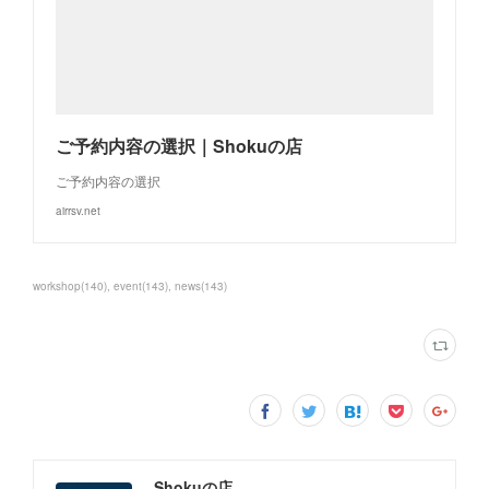
ご予約内容の選択｜Shokuの店
ご予約内容の選択
airrsv.net
workshop
(
140
)
event
(
143
)
news
(
143
)
Shokuの店